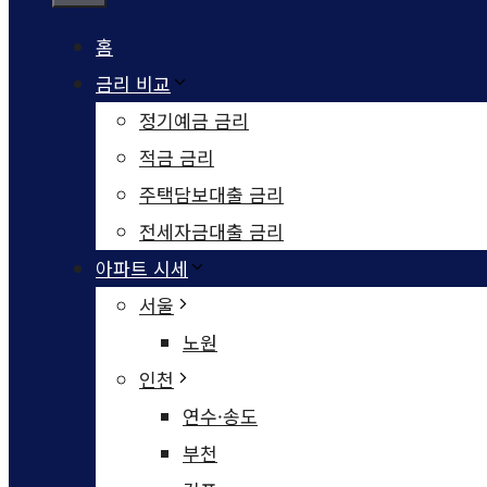
홈
금리 비교
정기예금 금리
적금 금리
주택담보대출 금리
전세자금대출 금리
아파트 시세
서울
노원
인천
연수·송도
부천