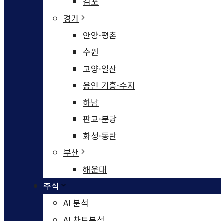
김포
경기
안양·평촌
수원
고양·일산
용인 기흥·수지
하남
판교·분당
화성·동탄
부산
해운대
주식
AI 분석
AI 차트분석