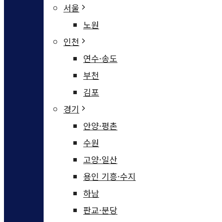
서울
노원
인천
연수·송도
부천
김포
경기
안양·평촌
수원
고양·일산
용인 기흥·수지
하남
판교·분당