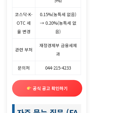
5%)
코스닥·K-
0.15%(농특세 없음)
OTC 세
→ 0.20%(농특세 없
율 변경
음)
재정경제부 금융세제
관련 부처
과
문의처
044-215-4233
공식 공고 확인하기
자주 묻는 질문 (FA