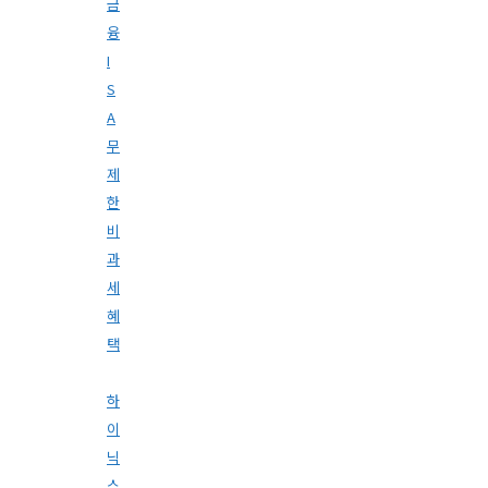
금
융
I
S
A
무
제
한
비
과
세
혜
택
하
이
닉
스