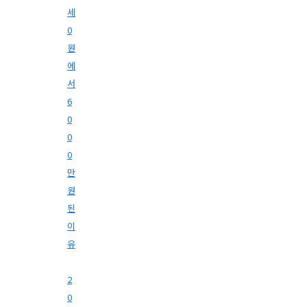
세
0
원
에
서
6
0
0
0
만
원
된
이
유
2
0