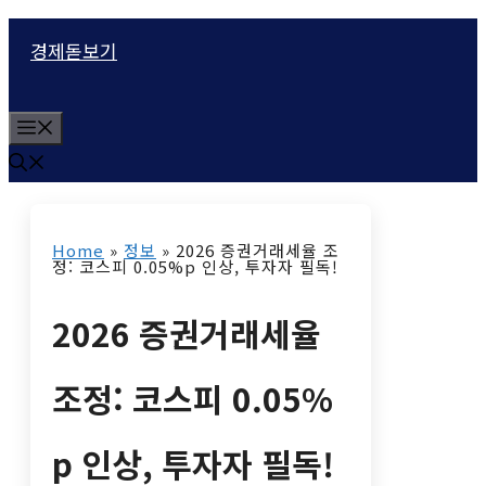
컨
경제돋보기
텐
츠
M
로
e
n
건
u
너
Home
»
정보
»
2026 증권거래세율 조
뛰
정: 코스피 0.05%p 인상, 투자자 필독!
기
2026 증권거래세율
조정: 코스피 0.05%
p 인상, 투자자 필독!