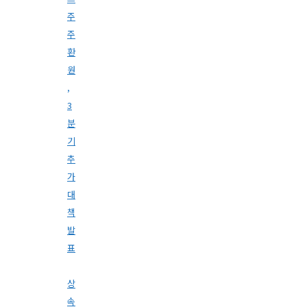
주
주
환
원
,
3
분
기
추
가
대
책
발
표
상
속