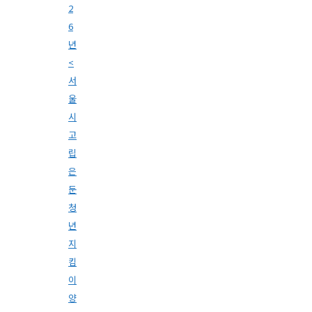
2
6
년
<
서
울
시
고
립
은
둔
청
년
지
킴
이
양