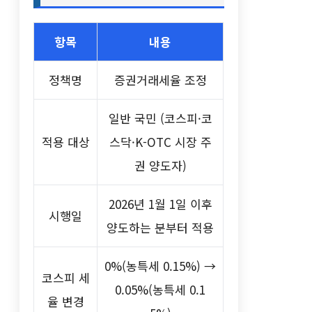
항목
내용
정책명
증권거래세율 조정
일반 국민 (코스피·코
적용 대상
스닥·K-OTC 시장 주
권 양도자)
2026년 1월 1일 이후
시행일
양도하는 분부터 적용
0%(농특세 0.15%) →
코스피 세
0.05%(농특세 0.1
율 변경