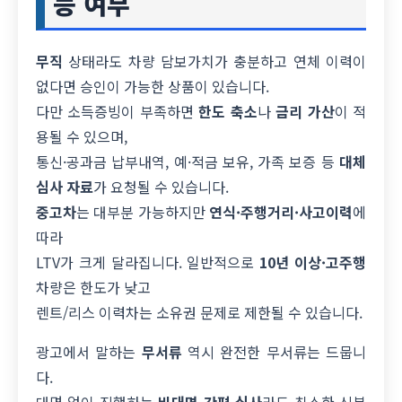
능 여부
무직
상태라도 차량 담보가치가 충분하고 연체 이력이
없다면 승인이 가능한 상품이 있습니다.
다만 소득증빙이 부족하면
한도 축소
나
금리 가산
이 적
용될 수 있으며,
통신·공과금 납부내역, 예·적금 보유, 가족 보증 등
대체
심사 자료
가 요청될 수 있습니다.
중고차
는 대부분 가능하지만
연식·주행거리·사고이력
에
따라
LTV가 크게 달라집니다. 일반적으로
10년 이상·고주행
차량은 한도가 낮고
렌트/리스 이력차는 소유권 문제로 제한될 수 있습니다.
광고에서 말하는
무서류
역시 완전한 무서류는 드뭅니
다.
대면 없이 진행하는
비대면 간편 심사
라도 최소한 신분