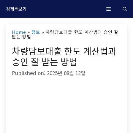
컨
M
경제돋보기
텐
츠
e
Home
»
정보
»
차량담보대출 한도 계산법과 승인 잘
로
받는 방법
n
건
차량담보대출 한도 계산법과
너
승인 잘 받는 방법
u
뛰
Published on: 2025년 08월 12일
기