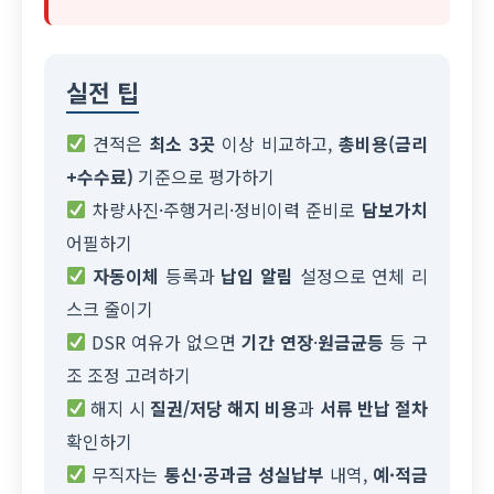
실전 팁
견적은
최소 3곳
이상 비교하고,
총비용(금리
+수수료)
기준으로 평가하기
차량사진·주행거리·정비이력 준비로
담보가치
어필하기
자동이체
등록과
납입 알림
설정으로 연체 리
스크 줄이기
DSR 여유가 없으면
기간 연장
·
원금균등
등 구
조 조정 고려하기
해지 시
질권/저당 해지 비용
과
서류 반납 절차
확인하기
무직자는
통신·공과금 성실납부
내역,
예·적금