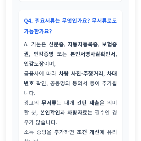
Q4. 필요서류는 무엇인가요? 무서류로도
가능한가요?
A. 기본은
신분증
,
자동차등록증
,
보험증
권
,
인감증명 또는 본인서명사실확인서
,
인감도장
이며,
금융사에 따라
차량 사진·주행거리
,
차대
번호
확인, 공동명의 동의서 등이 추가됩
니다.
광고의
무서류
는 대개
간편 제출
을 의미
할 뿐,
본인확인
과
차량자료
는 필수인 경
우가 많습니다.
소득 증빙을 추가하면
조건 개선
에 유리