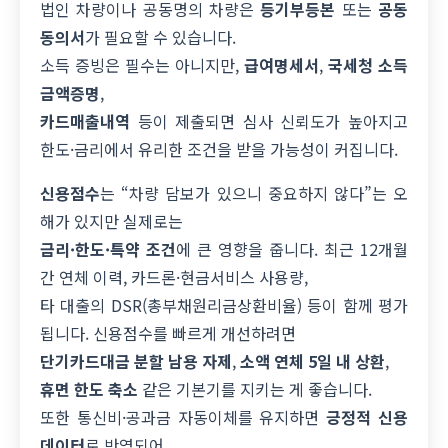
법인 차량이나 공동명의 차량은
등기부등본
또는
공동
동의서
가 필요할 수 있습니다.
소득 증빙은 필수는 아니지만,
급여명세서
,
국세청 소득
금액증명
,
카드매출내역
등이 제출되면 심사 신뢰도가 높아지고
한도·금리에서 유리한 조건을 받을 가능성이 커집니다.
신용점수
는 “차량 담보가 있으니 중요하지 않다”는 오
해가 있지만 실제로는
금리·한도·특약 조건
에 큰 영향을 줍니다. 최근 12개월
간 연체 이력, 카드론·현금서비스 사용량,
타 대출의 DSR(총부채원리금상환비율) 등이 함께 평가
됩니다. 신용점수를 빠르게 개선하려면
단기카드대금 분할 남용 자제
,
소액 연체 5일 내 상환
,
휴면 한도 축소
같은 기본기를 지키는 게 좋습니다.
또한 통신비·공과금 자동이체를 유지하면
긍정적 신용
데이터
로 반영되어