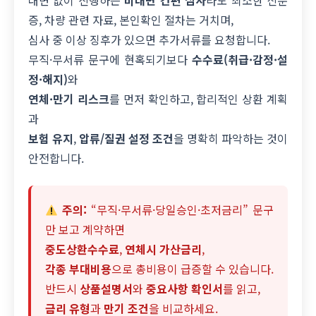
증, 차량 관련 자료, 본인확인 절차는 거치며,
심사 중 이상 징후가 있으면 추가서류를 요청합니다.
무직·무서류 문구에 현혹되기보다
수수료(취급·감정·설
정·해지)
와
연체·만기 리스크
를 먼저 확인하고, 합리적인 상환 계획
과
보험 유지
,
압류/질권 설정 조건
을 명확히 파악하는 것이
안전합니다.
주의:
“무직·무서류·당일승인·초저금리” 문구
만 보고 계약하면
중도상환수수료
,
연체시 가산금리
,
각종 부대비용
으로 총비용이 급증할 수 있습니다.
반드시
상품설명서
와
중요사항 확인서
를 읽고,
금리 유형
과
만기 조건
을 비교하세요.