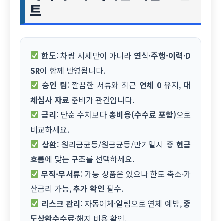
트
한도
: 차량 시세만이 아니라
연식·주행·이력·D
SR
이 함께 반영됩니다.
승인 팁
: 깔끔한 서류와 최근
연체 0
유지,
대
체심사 자료
준비가 관건입니다.
금리
: 단순 수치보다
총비용(수수료 포함)
으로
비교하세요.
상환
: 원리금균등/원금균등/만기일시 중
현금
흐름
에 맞는 구조를 선택하세요.
무직·무서류
: 가능 상품은 있으나 한도 축소·가
산금리 가능,
추가 확인
필수.
리스크 관리
: 자동이체·알림으로 연체 예방,
중
도상환수수료
·해지 비용 확인.