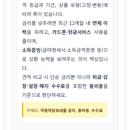
객 등급과 기간, 상품 유형(고정·변동)에
따라 폭이 있습니다.
금리를 낮추려면 최근 12개월 내
연체 이
력
을 피하고,
카드론·현금서비스
사용을
줄이며,
소득증빙
(급여명세서·소득금액증명 등)으
로 상환 능력을 보여주는 것이 핵심입니
다.
견적 비교 시 단순 금리뿐 아니라
취급·감
정·설정·해지 수수료
를 포함한
총비용
을
기준으로 판단하세요.
키워드:
자동차담보대출 금리
,
총비용
,
수수료