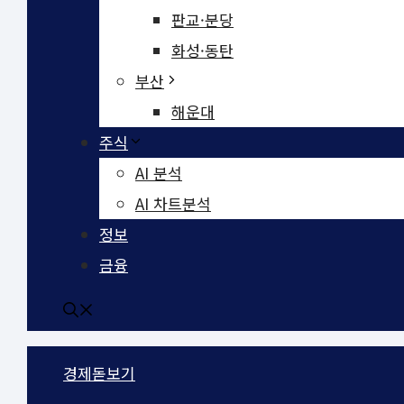
판교·분당
화성·동탄
부산
해운대
주식
AI 분석
AI 차트분석
정보
금융
경제돋보기