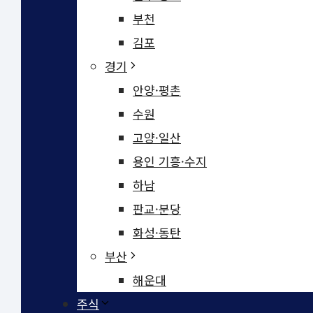
부천
김포
경기
안양·평촌
수원
고양·일산
용인 기흥·수지
하남
판교·분당
화성·동탄
부산
해운대
주식