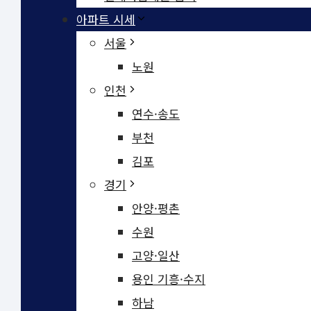
아파트 시세
서울
노원
인천
연수·송도
부천
김포
경기
안양·평촌
수원
고양·일산
용인 기흥·수지
하남