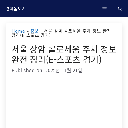
컨
M
경제돋보기
텐
츠
e
Home
»
정보
»
서울 상암 콜로세움 주차 정보 완전
로
정리(E-스포츠 경기)
n
건
서울 상암 콜로세움 주차 정보
너
완전 정리(E-스포츠 경기)
u
뛰
Published on: 2025년 11월 21일
기