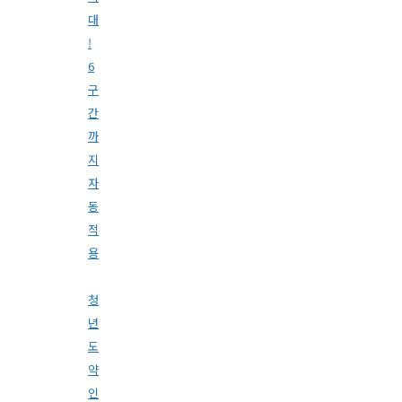
대
!
6
구
간
까
지
자
동
적
용
청
년
도
약
인