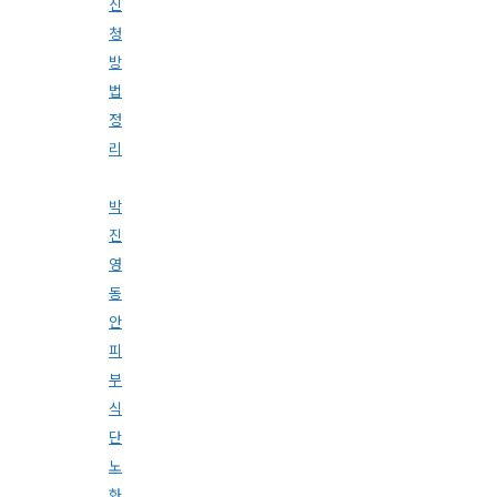
신
청
방
법
정
리
박
진
영
동
안
피
부
식
단
노
화