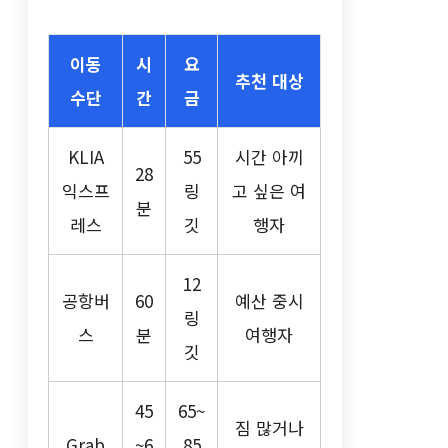
이동
시
요
추천 대상
수단
간
금
KLIA
55
시간 아끼
28
익스프
링
고 싶은 여
분
레스
깃
행자
12
공항버
60
예산 중시
링
스
분
여행자
깃
45
65~
짐 많거나
Grab
~6
85