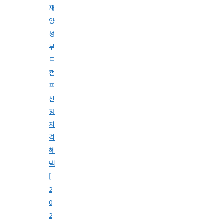
재
양
성
부
트
캠
프
신
청
자
격
혜
택
[
2
0
2