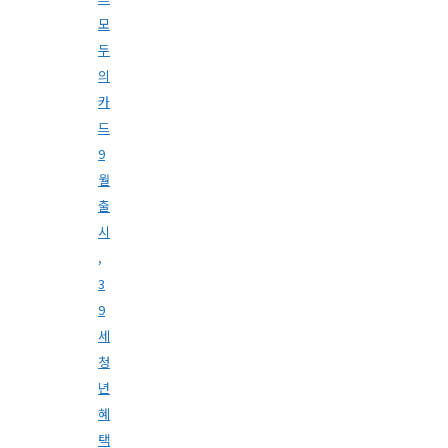
모
두
의
카
드
9
월
출
시
,
3
9
세
청
년
혜
택