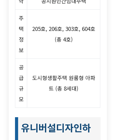
약
공지원민간임대주택
주
택
205호, 206호, 303호, 604호
정
(총 4호)
보
공
급
도시형생활주택 원룸형 아파
규
트 (총 8세대)
모
유니버설디자인하