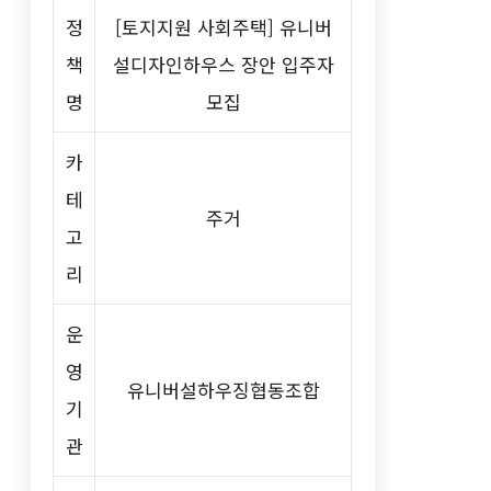
정
[토지지원 사회주택] 유니버
책
설디자인하우스 장안 입주자
명
모집
카
테
주거
고
리
운
영
유니버설하우징협동조합
기
관