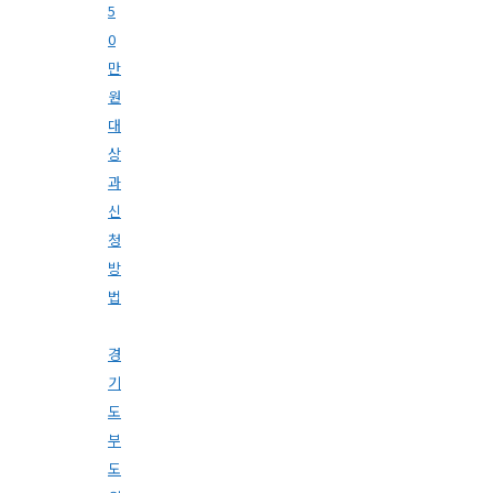
5
0
만
원
대
상
과
신
청
방
법
경
기
도
부
도