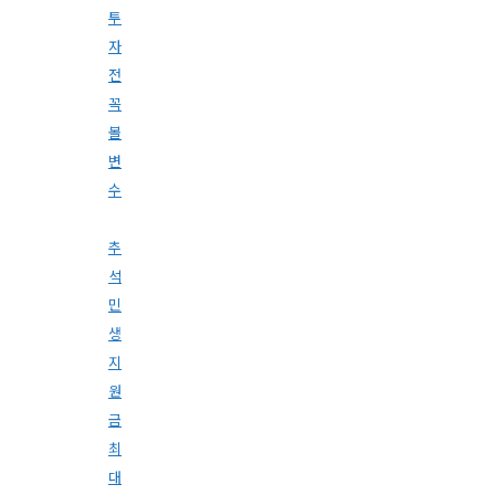
투
자
전
꼭
볼
변
수
추
석
민
생
지
원
금
최
대