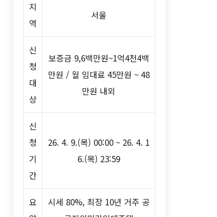
지
서울
역
신
보증금 9,6백만원~1억4천4백
청
만원 / 월 임대료 45만원 ~ 48
대
만원 내외
상
신
청
26. 4. 9.(목) 00:00 ~ 26. 4. 1
기
6.(목) 23:59
간
요
시세 80%, 최장 10년 거주 공