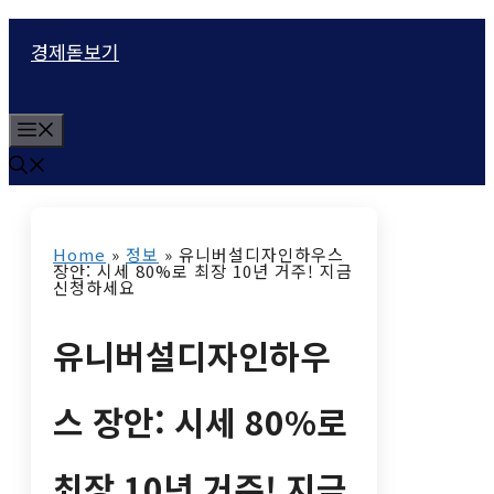
컨
경제돋보기
텐
츠
M
로
e
n
건
u
너
Home
»
정보
»
유니버설디자인하우스
뛰
장안: 시세 80%로 최장 10년 거주! 지금
신청하세요
기
유니버설디자인하우
스 장안: 시세 80%로
최장 10년 거주! 지금