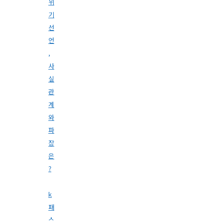
위
기
선
언
,
사
실
관
계
와
파
장
은
?
k
패
스