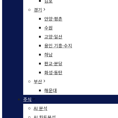
김포
경기
안양·평촌
수원
고양·일산
용인 기흥·수지
하남
판교·분당
화성·동탄
부산
해운대
주식
AI 분석
AI 차트분석