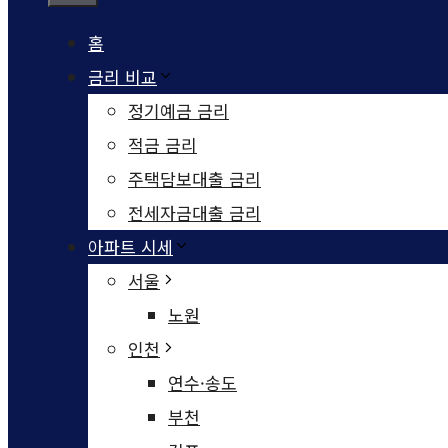
홈
금리 비교
정기예금 금리
적금 금리
주택담보대출 금리
전세자금대출 금리
아파트 시세
서울
노원
인천
연수·송도
부천