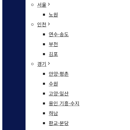
서울
노원
인천
연수·송도
부천
김포
경기
안양·평촌
수원
고양·일산
용인 기흥·수지
하남
판교·분당