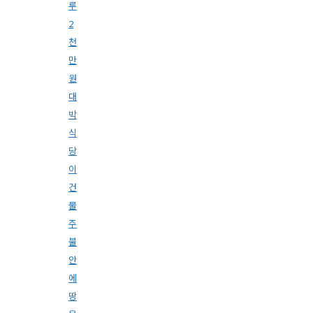
루
2
천
만
원
대
박
식
당
이
건
물
주
불
안
에
땅