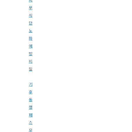
부
식
단
노
화
예
방
비
밀
기
후
동
행
패
스
모