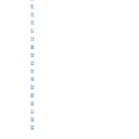
두
의
카
드
서
울
청
년
무
제
한
환
급
신
청
법