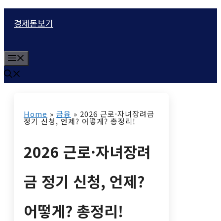
컨
경제돋보기
텐
츠
M
로
e
n
건
u
너
Home
»
금융
»
2026 근로·자녀장려금
뛰
정기 신청, 언제? 어떻게? 총정리!
기
2026 근로·자녀장려
금 정기 신청, 언제?
어떻게? 총정리!