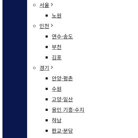
서울
노원
인천
연수·송도
부천
김포
경기
안양·평촌
수원
고양·일산
용인 기흥·수지
하남
판교·분당