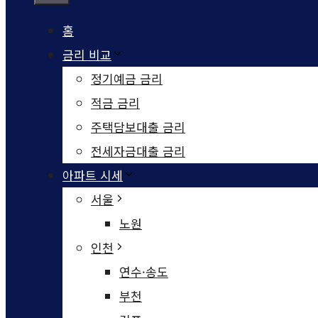
홈
금리 비교
정기예금 금리
적금 금리
주택담보대출 금리
전세자금대출 금리
아파트 시세
서울
노원
인천
연수·송도
부천