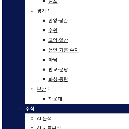
김포
경기
안양·평촌
수원
고양·일산
용인 기흥·수지
하남
판교·분당
화성·동탄
부산
해운대
주식
AI 분석
AI 차트분석