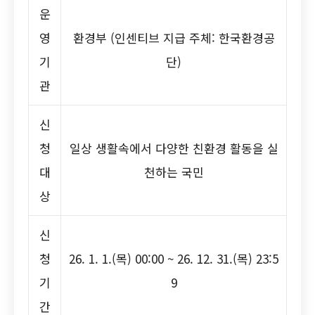
운
영
환경부 (인센티브 지급 주체: 한국환경공
기
단)
관
신
청
일상 생활속에서 다양한 친환경 활동을 실
대
천하는 국민
상
신
청
26. 1. 1.(목) 00:00 ~ 26. 12. 31.(목) 23:5
기
9
간