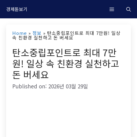
컨
M
경제돋보기
텐
츠
e
Home
»
정보
»
탄소중립포인트로 최대 7만원! 일상
로
속 친환경 실천하고 돈 버세요
n
건
탄소중립포인트로 최대 7만
너
원! 일상 속 친환경 실천하고
u
뛰
돈 버세요
기
Published on: 2026년 03월 29일