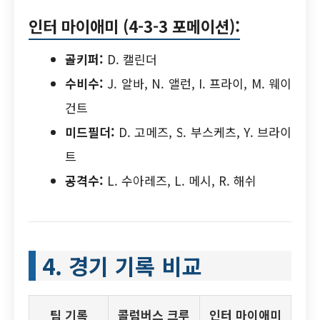
인터 마이애미 (4-3-3 포메이션):
골키퍼:
D. 캘린더
수비수:
J. 알바, N. 앨런, I. 프라이, M. 웨이
건트
미드필더:
D. 고메즈, S. 부스케츠, Y. 브라이
트
공격수:
L. 수아레즈, L. 메시, R. 해쉬
4. 경기 기록 비교
팀 기록
콜럼버스 크루
인터 마이애미