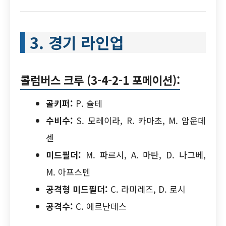
3. 경기 라인업
콜럼버스 크루 (3-4-2-1 포메이션):
골키퍼:
P. 슐테
수비수:
S. 모레이라, R. 카마초, M. 암운데
센
미드필더:
M. 파르시, A. 마탄, D. 나그베,
M. 아프스텐
공격형 미드필더:
C. 라미레즈, D. 로시
공격수:
C. 에르난데스