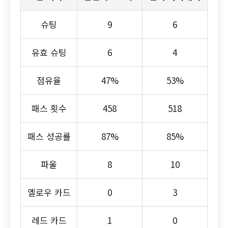
슈팅
9
6
유효 슈팅
6
4
점유율
47%
53%
패스 횟수
458
518
패스 성공률
87%
85%
파울
8
10
옐로우 카드
0
3
레드 카드
1
0