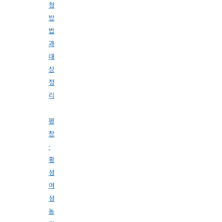
청
방
법
과
대
상
정
리
평
창
·
횡
성
여
성
농