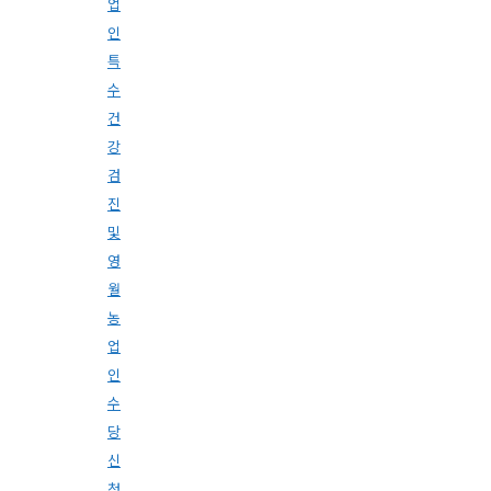
업
인
특
수
건
강
검
진
및
영
월
농
업
인
수
당
신
청