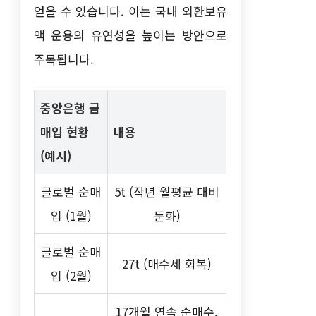
얻을 수 있습니다. 이는 국내 외환보유
액 운용의 유연성을 높이는 방안으로
주목됩니다.
중앙은행 금
매입 현황
내용
(예시)
글로벌 순매
5t (작년 월평균 대비
입 (1월)
둔화)
글로벌 순매
27t (매수세 회복)
입 (2월)
17개월 연속 순매수,