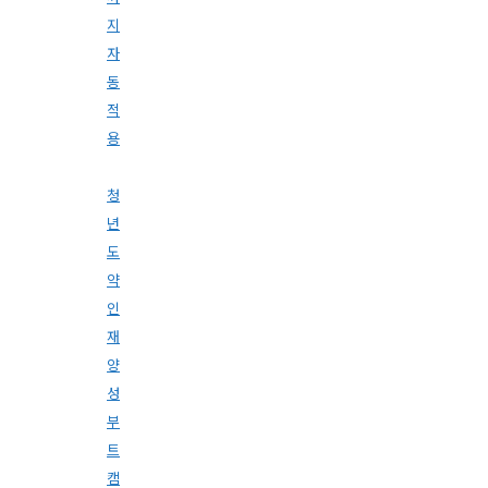
지
자
동
적
용
청
년
도
약
인
재
양
성
부
트
캠