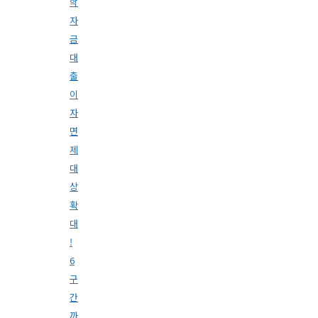
학
자
금
대
출
이
자
면
제
대
상
확
대
!
6
구
간
까