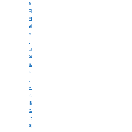
6
과
학
관
A
I
교
육
확
대
,
신
청
방
법
정
리