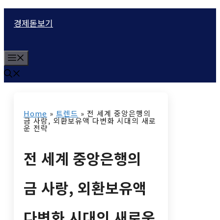
컨
경제돋보기
텐
츠
M
로
e
n
건
u
너
Home
»
트렌드
»
전 세계 중앙은행의
뛰
금 사랑, 외환보유액 다변화 시대의 새로
운 전략
기
전 세계 중앙은행의
금 사랑, 외환보유액
다변화 시대의 새로운