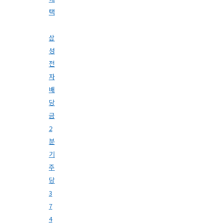
택
삼
성
전
자
배
당
금
2
분
기
주
당
3
7
4