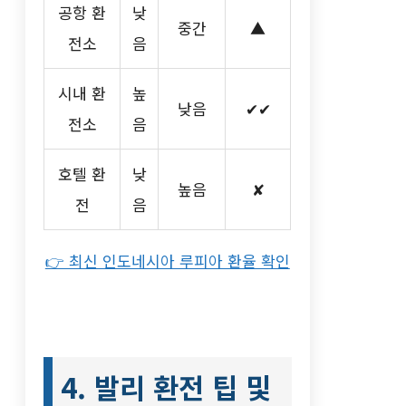
공항 환
낮
중간
▲
전소
음
시내 환
높
낮음
✔✔
전소
음
호텔 환
낮
높음
✘
전
음
👉 최신 인도네시아 루피아 환율 확인
4. 발리 환전 팁 및