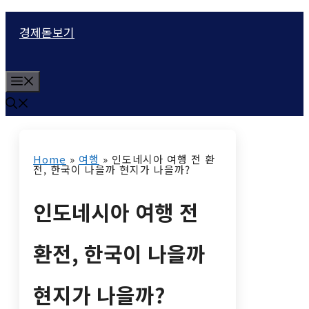
컨
경제돋보기
텐
츠
M
로
e
n
건
u
너
Home
»
여행
»
인도네시아 여행 전 환
뛰
전, 한국이 나을까 현지가 나을까?
기
인도네시아 여행 전
환전, 한국이 나을까
현지가 나을까?