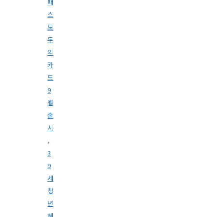
패
스
모
두
의
카
드
9
월
출
시
,
3
9
세
청
년
혜