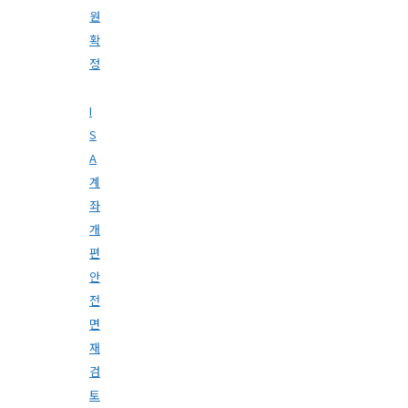
원
확
정
I
S
A
계
좌
개
편
안
전
면
재
검
토