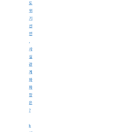
도
위
기
선
언
,
사
실
관
계
와
파
장
은
?
k