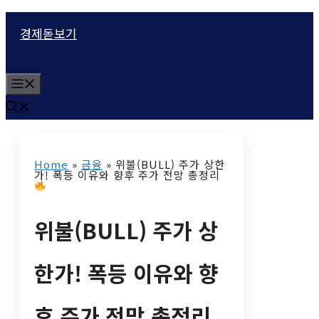
컨
경제돋보기
텐
츠
M
로
e
n
건
u
너
Home
»
금융
»
위불(BULL) 주가 상한
뛰
가! 폭등 이유와 향후 주가 전망 총정리
기
위불(BULL) 주가 상
한가! 폭등 이유와 향
후 주가 전망 총정리