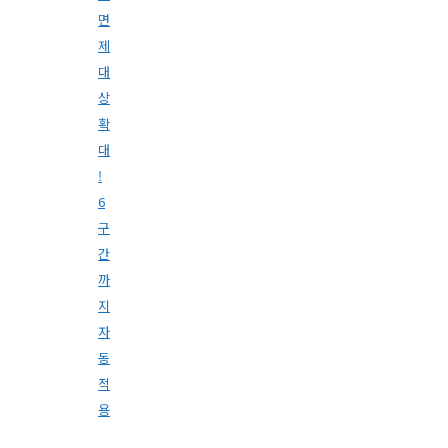
면
제
대
상
확
대
!
6
구
간
까
지
자
동
적
용