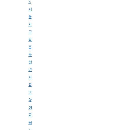
<
서
울
시
고
립
은
둔
청
년
지
킴
이
양
성
교
육
>