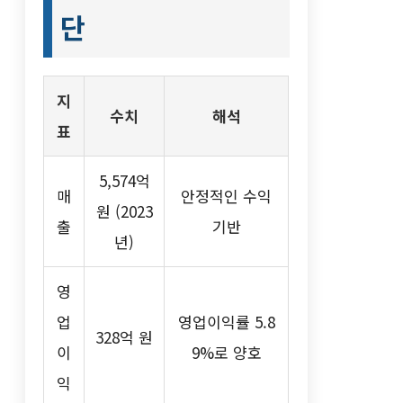
단
지
수치
해석
표
5,574억
매
안정적인 수익
원 (2023
출
기반
년)
영
업
영업이익률 5.8
328억 원
이
9%로 양호
익