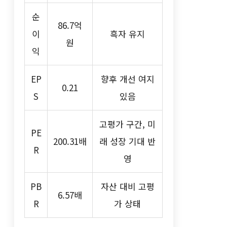
순
86.7억
이
흑자 유지
원
익
EP
향후 개선 여지
0.21
S
있음
고평가 구간, 미
PE
200.31배
래 성장 기대 반
R
영
PB
자산 대비 고평
6.57배
R
가 상태