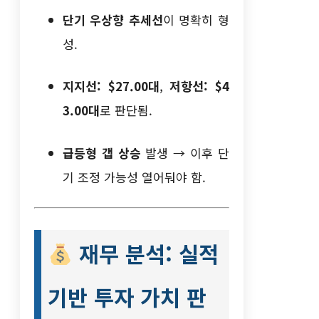
단기 우상향 추세선
이 명확히 형
성.
지지선: $27.00대
,
저항선: $4
3.00대
로 판단됨.
급등형 갭 상승
발생 → 이후 단
기 조정 가능성 열어둬야 함.
재무 분석: 실적
기반 투자 가치 판