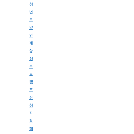
청
년
도
약
인
재
양
성
부
트
캠
프
신
청
자
격
혜