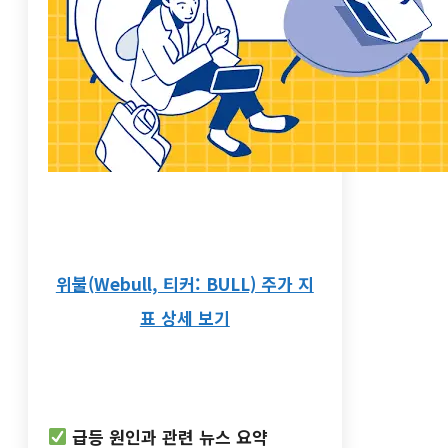
—
위불(Webull, 티커: BULL) 주가 지
표 상세 보기
—
급등 원인과 관련 뉴스 요약