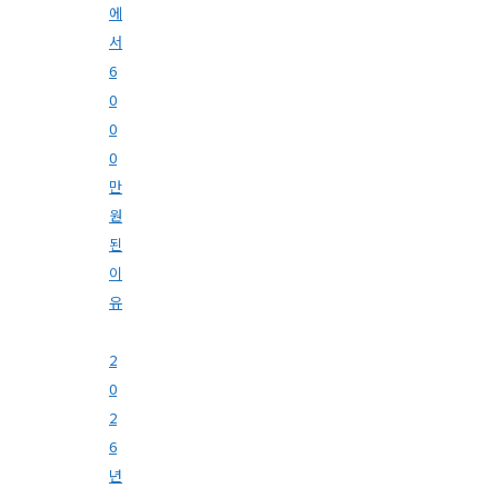
에
서
6
0
0
0
만
원
된
이
유
2
0
2
6
년