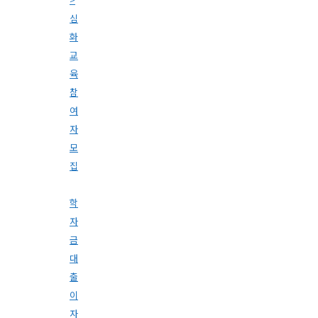
심
화
교
육
참
여
자
모
집
학
자
금
대
출
이
자