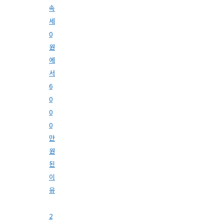
속
세
0
원
에
서
6
0
0
0
만
원
된
이
유
2