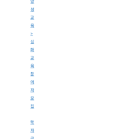
양
성
교
육
>
심
화
교
육
참
여
자
모
집
학
자
금