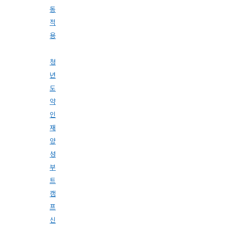
동
적
용
청
년
도
약
인
재
양
성
부
트
캠
프
신