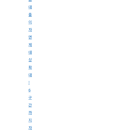
대
출
이
자
면
제
대
상
확
대
!
6
구
간
까
지
자