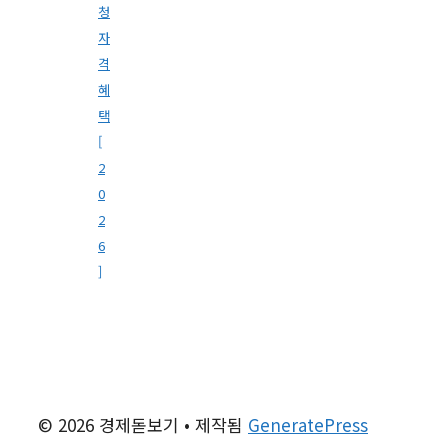
청
자
격
혜
택
[
2
0
2
6
]
© 2026 경제돋보기
• 제작됨
GeneratePress