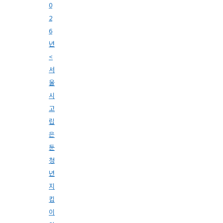
0
2
6
년
<
서
울
시
고
립
은
둔
청
년
지
킴
이