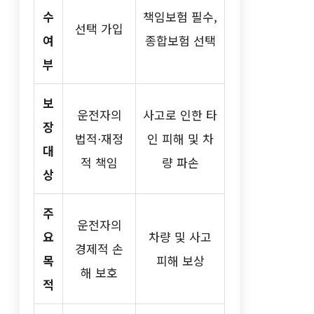
수
책임보험 필수,
선택 가입
여
종합보험 선택
부
보
운전자의
사고로 인한 타
장
법적⋅재정
인 피해 및 차
대
적 책임
량 파손
상
주
운전자의
요
차량 및 사고
경제적 손
목
피해 보상
해 보호
적