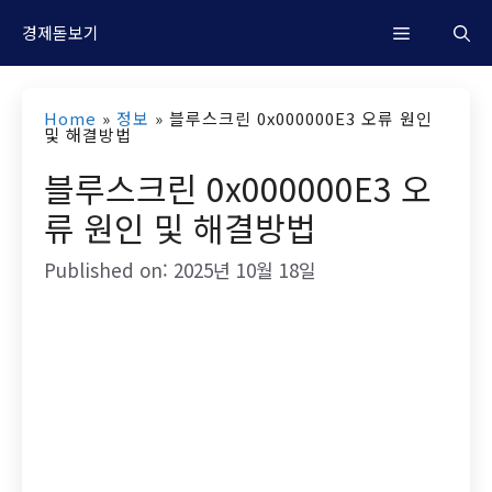
컨
M
경제돋보기
텐
츠
e
Home
»
정보
»
블루스크린 0x000000E3 오류 원인
로
및 해결방법
n
건
블루스크린 0x000000E3 오
너
류 원인 및 해결방법
u
뛰
Published on: 2025년 10월 18일
기