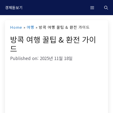
컨
M
경제돋보기
텐
츠
e
Home
»
여행
»
방콕 여행 꿀팁 & 환전 가이드
로
방콕 여행 꿀팁 & 환전 가이
n
건
드
너
u
뛰
Published on: 2025년 11월 18일
기