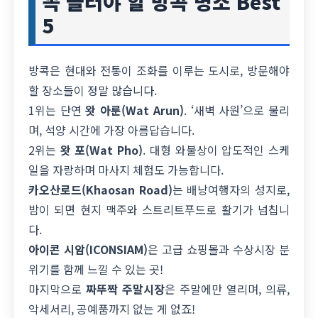
꼭 들러야 할 방콕 명소 Best
5
방콕은 현대와 전통이 조화를 이루는 도시로, 방문해야
할 장소들이 정말 많습니다.
1위는 단연
왓 아룬(Wat Arun)
. ‘새벽 사원’으로 불리
며, 석양 시간에 가장 아름답습니다.
2위는
왓 포(Wat Pho)
. 대형 와불상이 압도적인 스케
일을 자랑하며 마사지 체험도 가능합니다.
카오산로드(Khaosan Road)
는 배낭여행자의 성지로,
밤이 되면 현지 맥주와 스트리트푸드로 활기가 넘칩니
다.
아이콘 시암(ICONSIAM)
은 고급 쇼핑몰과 수상시장 분
위기를 함께 느낄 수 있는 곳!
마지막으로
짜뚜짝 주말시장
은 주말에만 열리며, 의류,
악세서리, 공예품까지 없는 게 없죠!