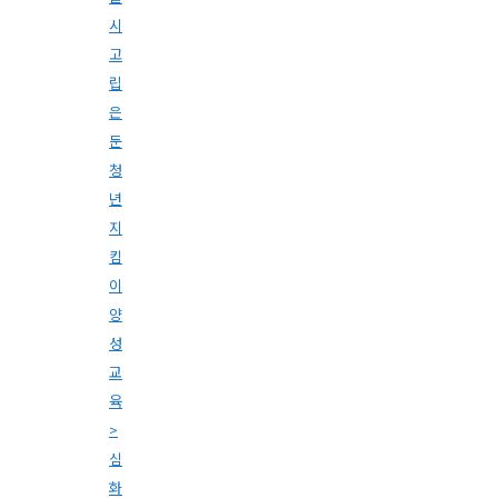
시
고
립
은
둔
청
년
지
킴
이
양
성
교
육
>
심
화