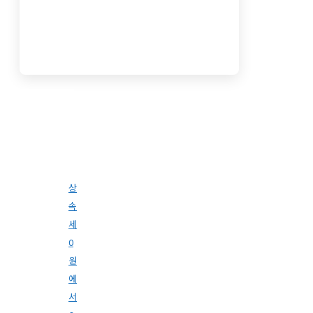
상
속
세
0
원
에
서