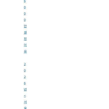
6
0
0
0
만
원
된
이
유
2
0
2
6
년
<
서
울