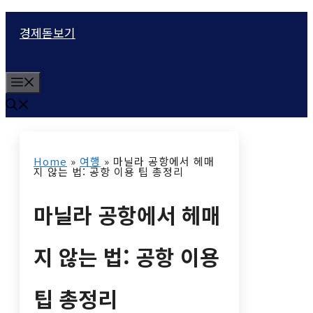
컨
경제돋보기
텐
츠
M
로
e
n
건
u
너
Home
»
여행
»
마닐라 공항에서 헤매
뛰
지 않는 법: 공항 이용 팁 총정리
기
마닐라 공항에서 헤매
지 않는 법: 공항 이용
팁 총정리