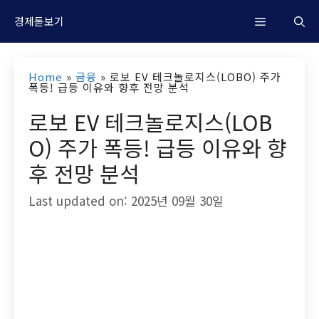
컨
M
경제돋보기
텐
츠
e
Home
»
금융
»
로보 EV 테크놀로지스(LOBO) 주가
로
폭등! 급등 이유와 향후 전망 분석
n
건
로보 EV 테크놀로지스(LOB
너
O) 주가 폭등! 급등 이유와 향
u
뛰
후 전망 분석
기
Last updated on: 2025년 09월 30일