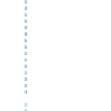
강
검
진
및
영
월
농
업
인
수
당
신
청
안
내
기
후