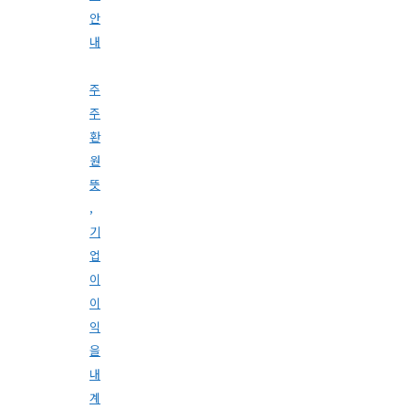
안
내
주
주
환
원
뜻
,
기
업
이
이
익
을
내
계