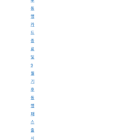
동
행
카
드
종
료
및
9
월
기
후
동
행
패
스
출
시