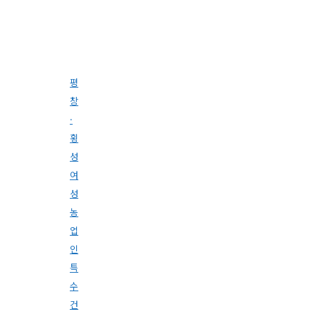
평
창
·
횡
성
여
성
농
업
인
특
수
건