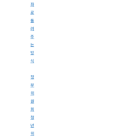
좌
로
돌
려
주
는
방
식
정
부
위
원
회
청
년
위