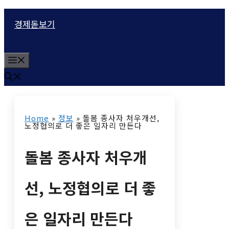
컨
경제돋보기
텐
츠
M
로
e
n
건
u
너
Home
»
정보
»
돌봄 종사자 처우개선,
뛰
노정협의로 더 좋은 일자리 만든다
기
돌봄 종사자 처우개
선, 노정협의로 더 좋
은 일자리 만든다