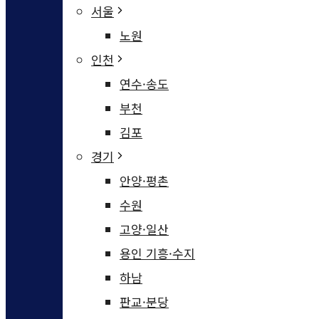
서울
노원
인천
연수·송도
부천
김포
경기
안양·평촌
수원
고양·일산
용인 기흥·수지
하남
판교·분당