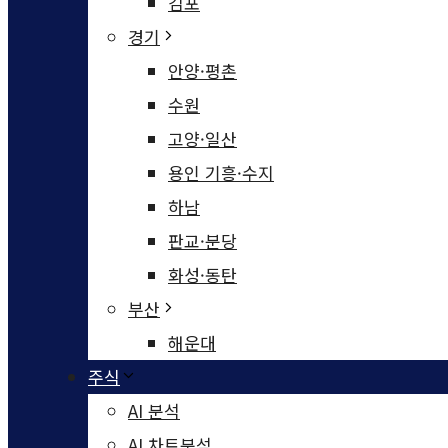
김포
경기
안양·평촌
수원
고양·일산
용인 기흥·수지
하남
판교·분당
화성·동탄
부산
해운대
주식
AI 분석
AI 차트분석