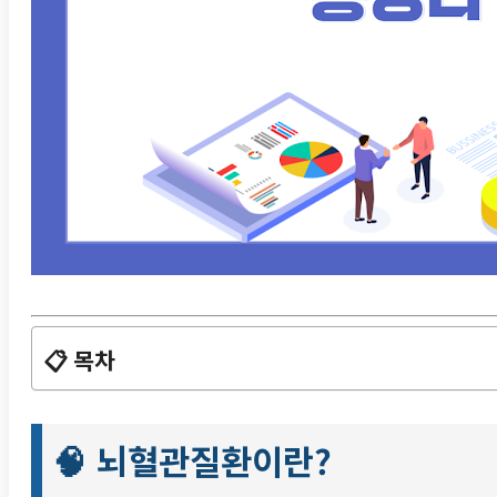
📋 목차
🧠 뇌혈관질환이란?