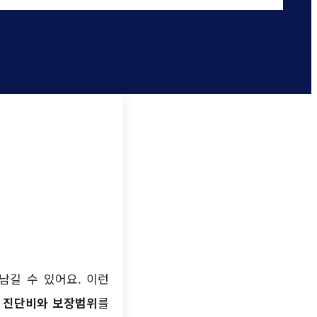
남길 수 있어요. 이런
의
진단비와 보장범위
를