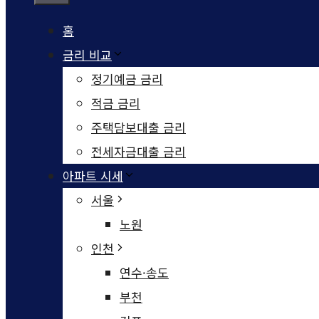
홈
금리 비교
정기예금 금리
적금 금리
주택담보대출 금리
전세자금대출 금리
아파트 시세
서울
노원
인천
연수·송도
부천