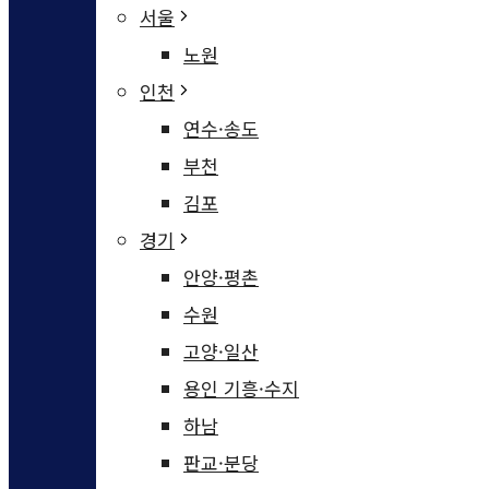
서울
노원
인천
연수·송도
부천
김포
경기
안양·평촌
수원
고양·일산
용인 기흥·수지
하남
판교·분당