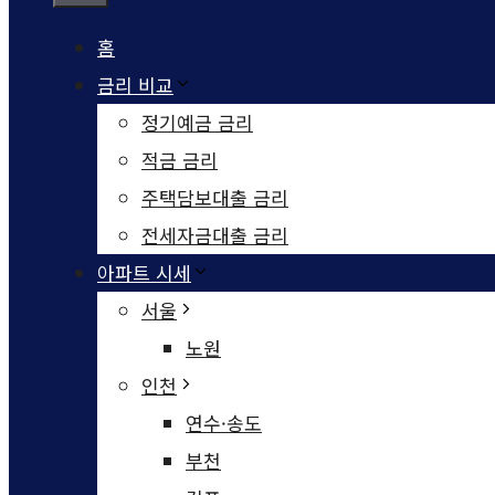
홈
금리 비교
정기예금 금리
적금 금리
주택담보대출 금리
전세자금대출 금리
아파트 시세
서울
노원
인천
연수·송도
부천