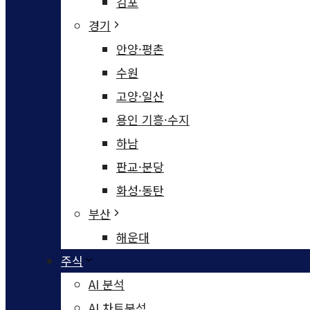
김포
경기
안양·평촌
수원
고양·일산
용인 기흥·수지
하남
판교·분당
화성·동탄
부산
해운대
주식
AI 분석
AI 차트분석