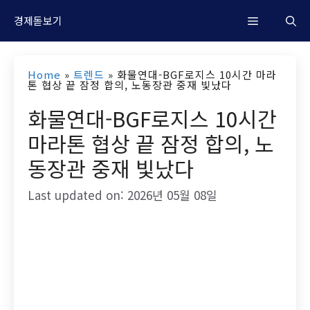
컨
M
경제돋보기
텐
츠
e
Home
»
트렌드
»
화물연대-BGF로지스 10시간 마라
로
톤 협상 끝 잠정 합의, 노동장관 중재 빛났다
n
건
화물연대-BGF로지스 10시간
너
마라톤 협상 끝 잠정 합의, 노
u
뛰
동장관 중재 빛났다
기
Last updated on: 2026년 05월 08일