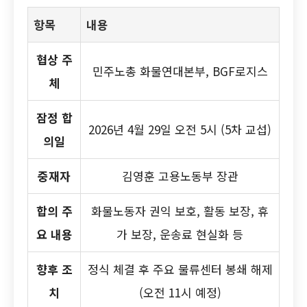
항목
내용
협상 주
민주노총 화물연대본부, BGF로지스
체
잠정 합
2026년 4월 29일 오전 5시 (5차 교섭)
의일
중재자
김영훈 고용노동부 장관
합의 주
화물노동자 권익 보호, 활동 보장, 휴
요 내용
가 보장, 운송료 현실화 등
향후 조
정식 체결 후 주요 물류센터 봉쇄 해제
치
(오전 11시 예정)