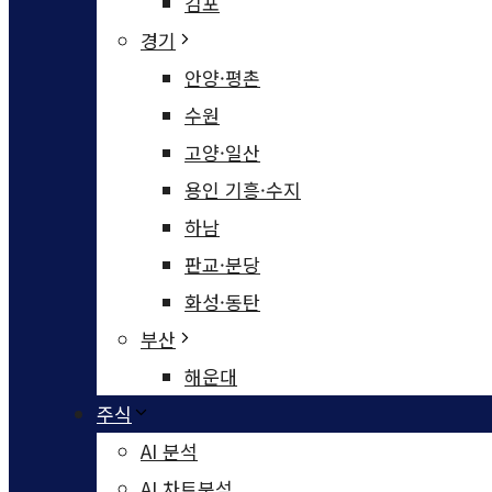
김포
경기
안양·평촌
수원
고양·일산
용인 기흥·수지
하남
판교·분당
화성·동탄
부산
해운대
주식
AI 분석
AI 차트분석