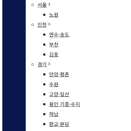
서울
노원
인천
연수·송도
부천
김포
경기
안양·평촌
수원
고양·일산
용인 기흥·수지
하남
판교·분당