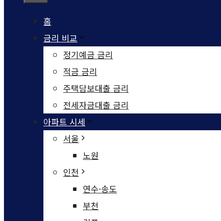
홈
금리 비교
정기예금 금리
적금 금리
주택담보대출 금리
전세자금대출 금리
아파트 시세
서울
노원
인천
연수·송도
부천