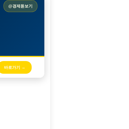
@경제돋보기
바로가기 →