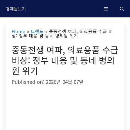
컨
M
경제돋보기
텐
츠
e
Home
»
트렌드
»
중동전쟁 여파, 의료용품 수급 비
로
상: 정부 대응 및 동네 병의원 위기
n
건
중동전쟁 여파, 의료용품 수급
너
비상: 정부 대응 및 동네 병의
u
뛰
원 위기
기
Published on: 2026년 04월 07일