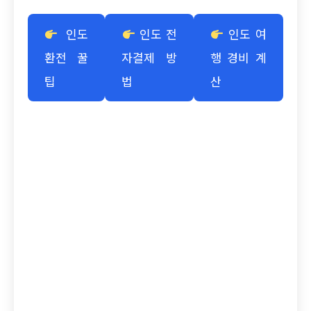
인도
인도 전
인도 여
환전 꿀
자결제 방
행 경비 계
팁
법
산