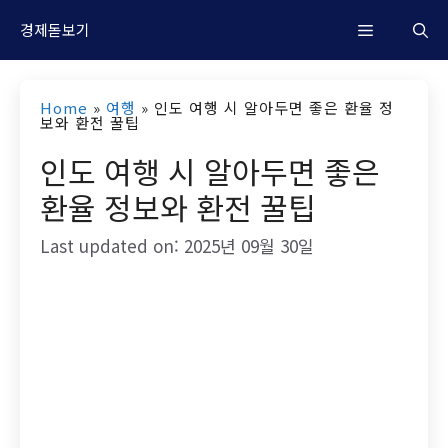
컨
M
경제돋보기
텐
츠
e
Home
»
여행
»
인도 여행 시 알아두면 좋은 환율 정
로
보와 환전 꿀팁
n
건
인도 여행 시 알아두면 좋은
너
환율 정보와 환전 꿀팁
u
뛰
Last updated on: 2025년 09월 30일
기