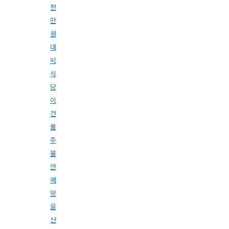
천
만
원
대
박
식
당
이
건
물
주
불
안
에
땅
을
산