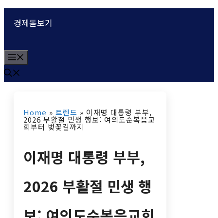
컨
경제돋보기
텐
츠
M
로
e
n
건
u
너
Home
»
트렌드
»
이재명 대통령 부부,
뛰
2026 부활절 민생 행보: 여의도순복음교
회부터 벚꽃길까지
기
이재명 대통령 부부,
2026 부활절 민생 행
보: 여의도순복음교회