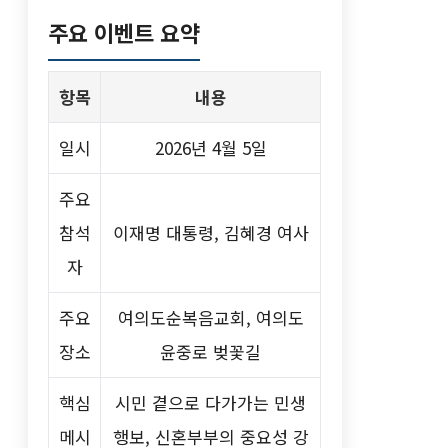
주요 이벤트 요약
항목
내용
일시
2026년 4월 5일
주요
참석
이재명 대통령, 김혜경 여사
자
주요
여의도순복음교회, 여의도
장소
윤중로 벚꽃길
핵심
시민 곁으로 다가가는 민생
메시
행보, 신혼부부의 중요성 강