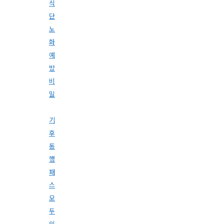
식
단
노
화
예
방
비
밀
기
후
동
행
패
스
모
두
의