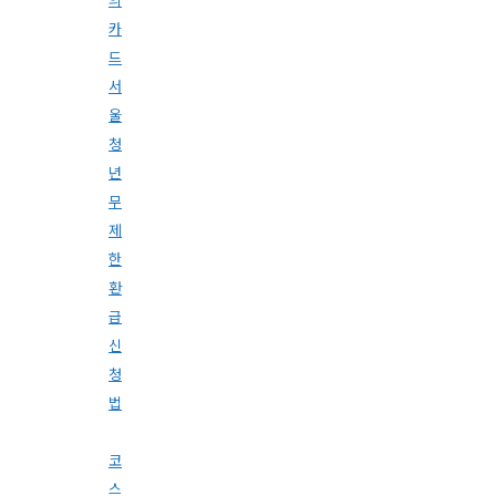
카
드
서
울
청
년
무
제
한
환
급
신
청
법
코
스