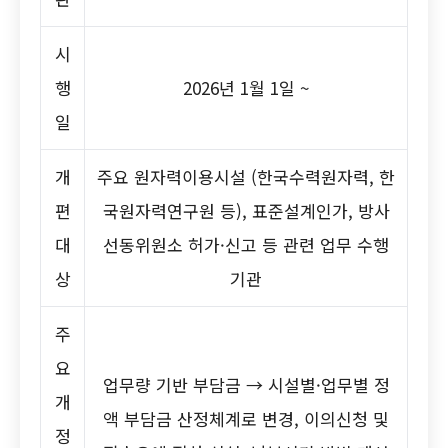
시
행
2026년 1월 1일 ~
일
개
주요 원자력이용시설 (한국수력원자력, 한
편
국원자력연구원 등), 표준설계인가, 방사
대
선동위원소 허가·신고 등 관련 업무 수행
상
기관
주
요
업무량 기반 부담금 → 시설별·업무별 정
개
액 부담금 산정체계로 변경, 이의신청 및
정