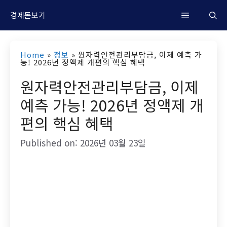
컨
M
경제돋보기
텐
츠
e
Home
»
정보
»
원자력안전관리부담금, 이제 예측 가
로
능! 2026년 정액제 개편의 핵심 혜택
n
건
원자력안전관리부담금, 이제
너
예측 가능! 2026년 정액제 개
u
뛰
편의 핵심 혜택
기
Published on: 2026년 03월 23일