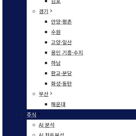
김포
경기
안양·평촌
수원
고양·일산
용인 기흥·수지
하남
판교·분당
화성·동탄
부산
해운대
주식
AI 분석
AI 차트분석