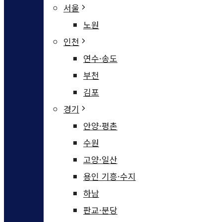
서울
노원
인천
연수·송도
부천
김포
경기
안양·평촌
수원
고양·일산
용인 기흥·수지
하남
판교·분당