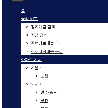
홈
금리 비교
정기예금 금리
적금 금리
주택담보대출 금리
전세자금대출 금리
아파트 시세
서울
노원
인천
연수·송도
부천