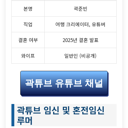
본명
곽준빈
직업
여행 크리에이터, 유튜버
결혼 여부
2025년 결혼 발표
와이프
일반인 (비공개)
곽튜브 유튜브 채널
곽튜브 임신 및 혼전임신
루머