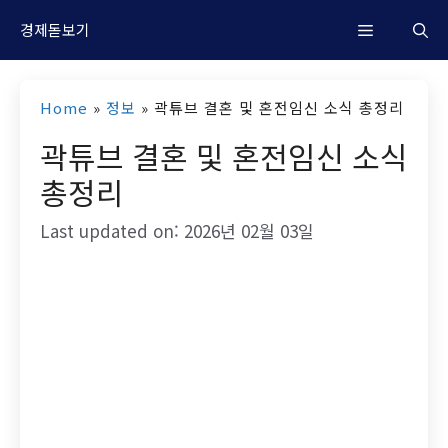
컨
M
경제돋보기
텐
츠
e
Home
»
정보
»
곽튜브 결혼 및 혼전임신 소식 총정리
로
곽튜브 결혼 및 혼전임신 소식
n
건
총정리
너
u
뛰
Last updated on: 2026년 02월 03일
기